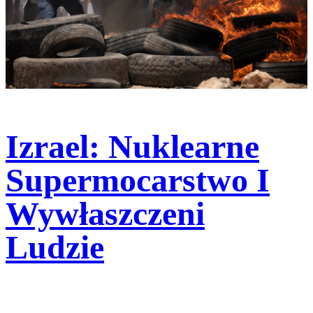
Izrael: Nuklearne
Supermocarstwo I
Wywłaszczeni
Ludzie