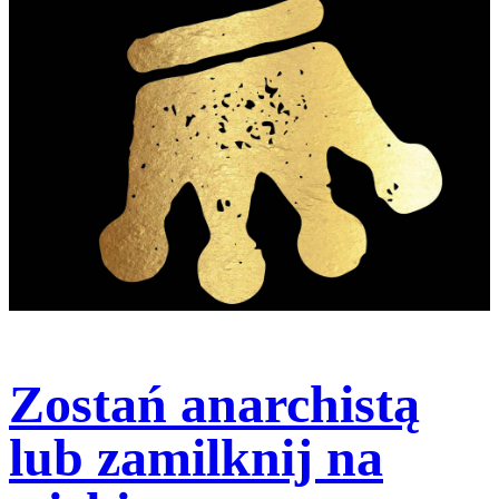
Zostań anarchistą
lub zamilknij na