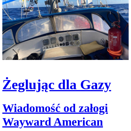
Żeglując dla Gazy
Wiadomość od załogi
Wayward American