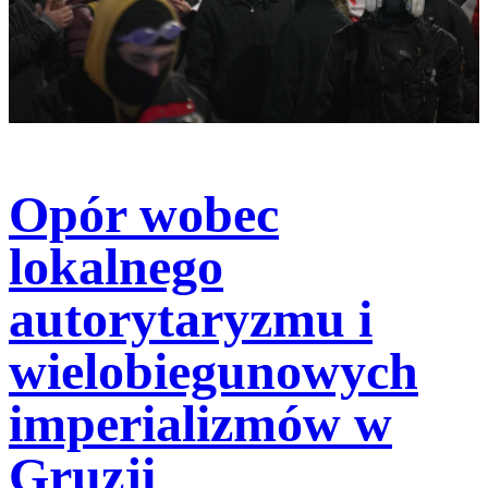
Opór wobec
lokalnego
autorytaryzmu i
wielobiegunowych
imperializmów w
Gruzji